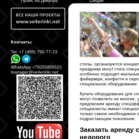
Прайс на Декабрь
Скидки
Контакты
:
Tel. +7 (499) 755-77-23
столы, организуются концер
WhatsApp +79255858101
праздника могут стать спецэ
manager@ve4erinki.net
особенно подходят мыльны
фейерверк, конфетти и серп
специальное оборудование.
Купить оборудование для сп
могут позволить не многие,
предлагаем аренду спецэффе
специалисты имеют специаль
только самое необходимое и
подрастающем поколении.
Заказать аренду 
недорого