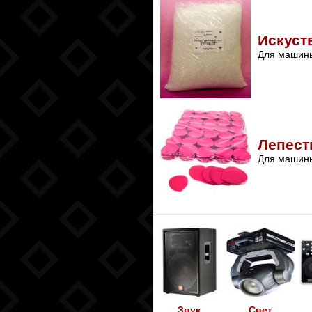
Искуст
Для машины
Лепест
Для машины
Звук
Свет