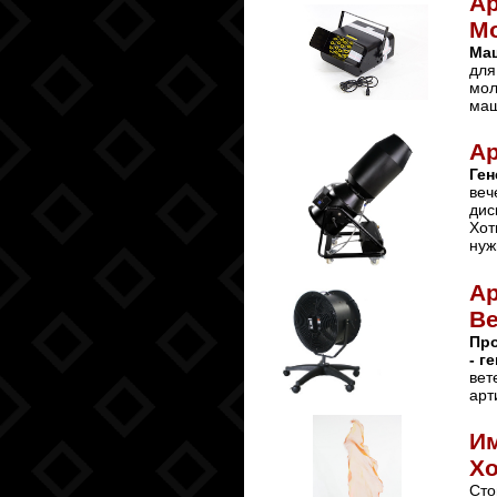
А
М
Ма
для
мол
маш
Ар
Ген
веч
дис
Хот
нуж
Ар
Ве
Про
- г
вет
арт
Им
Х
Сто