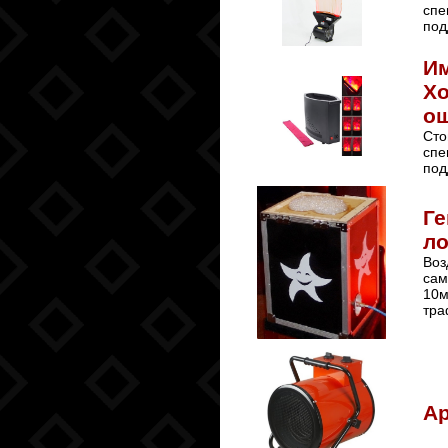
спе
под
Им
Хо
ощ
Сто
спе
под
Ге
ло
Воз
сам
10м
тра
Ар