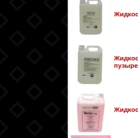
Жидкос
Жидкос
пузыре
Жидкос