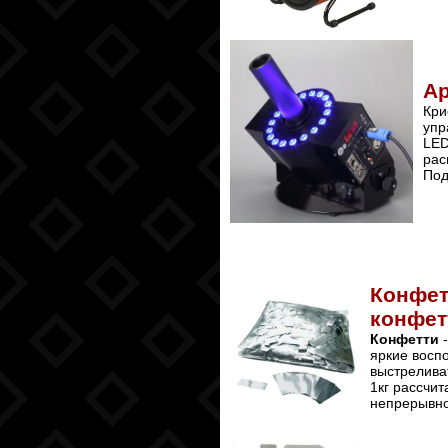
Ар
Кр
упр
LED
рас
Под
Конфет
конфет
Конфетти
-
яркие восп
выстрелива
1кг рассчит
непрерывно