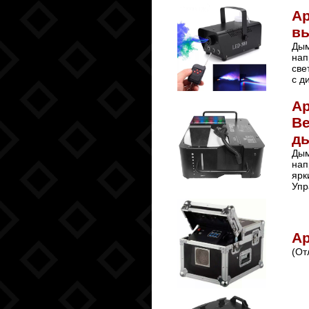
А
в
Дым
нап
све
с д
А
В
д
Дым
нап
ярк
Упр
Ар
(От