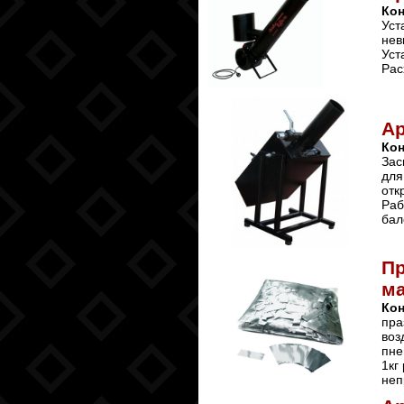
Ко
Уст
нев
Уст
Рас
А
Ко
Зас
для
отк
Раб
бал
Пр
ма
Ко
пра
воз
пне
1кг
неп