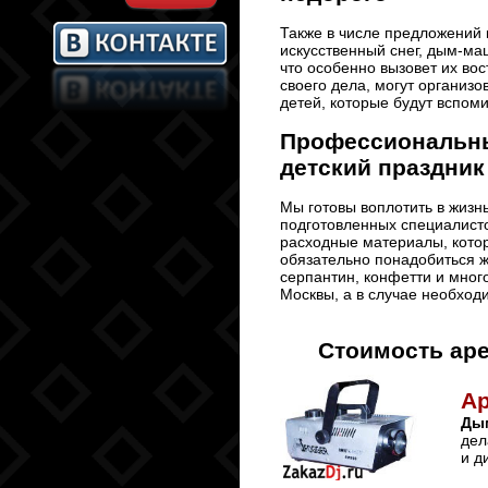
Также в числе предложений
искусственный снег, дым-маш
что особенно вызовет их во
своего дела, могут организо
детей, которые будут вспом
Профессиональны
детский праздник
Мы готовы воплотить в жизн
подготовленных специалисто
расходные материалы, котор
обязательно понадобиться ж
серпантин, конфетти и мног
Москвы, а в случае необход
Стоимость ар
А
Ды
дел
и д