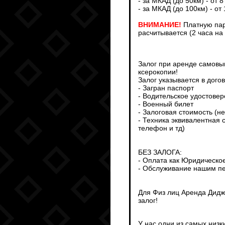
- за МКАД (до 50км) - от 8
- за МКАД (до 100км) - от
ВНИМАНИЕ!
Платную пар
расчитывается (2 часа на
Залог при аренде самовыв
ксерокопии!
Залог указывается в дого
- Загран паспорт
- Водительское удостове
- Военный билет
- Залоговая стоимость (н
- Техника эквивалентная 
телефон и тд)
БЕЗ ЗАЛОГА:
- Оплата как Юридическо
- Обслуживание нашим пе
Для Физ лиц Аренда Дидж
залог!
У нас одни из самых низк