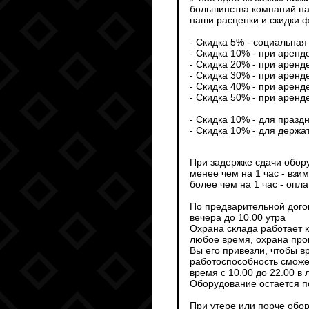
большинства компаний на
наши расценки и скидки ф
- Скидка 5% - социальная 
- Скидка 10% - при аренд
- Скидка 20% - при аренд
- Скидка 30% - при аренд
- Скидка 40% - при аренд
- Скидка 50% - при аренд
- Скидка 10% - для празд
- Скидка 10% - для держа
При задержке сдачи обор
менее чем на 1 час - взи
более чем на 1 час - опл
По предварительной дого
вечера до 10.00 утра
Охрана склада работает 
любое время, охрана пров
Вы его привезли, чтобы 
работоспособность сможет
время с 10.00 до 22.00 в
Оборудование остается п
При утере или порче обо