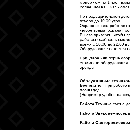
менее чем на 1 час - взи
более чем на 1 час - опл
По предварительной дого
вечера до 10.00 утра
Охрана склада работает 
любое время, охрана пров
Вы его привезли, чтобы 
работоспособность сможет
время с 10.00 до 22.00 в
Оборудование остается п
При утере или порче обо
стоимости оборудования.
аренды.
Обслуживание техником
Бесплатно
- при работе 
площадку
(Например удобно на сва
Работа Техника
смена до
Работа Звукорежиссера
Работа Светорежиссер