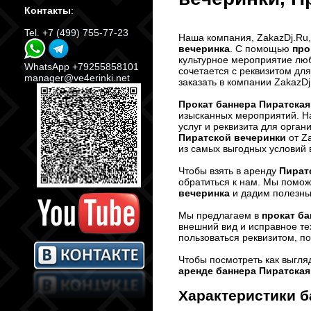
Контакты
:
Tel. +7 (499) 755-77-23
Наша компания, ZakazDj.Ru,
вечеринка
. С помощью
про
культурное мероприятие лю
WhatsApp +79255858101
сочетается с реквизитом дл
manager@ve4erinki.net
заказать в компании ZakazDj
Прокат баннера Пиратская
изысканных мероприятий. Н
услуг и реквизита для орга
Пиратской вечеринки
от Za
из самых выгодных условий 
Чтобы взять в аренду
Пират
обратиться к нам. Мы помож
вечеринка
и дадим полезны
Мы предлагаем в
прокат б
внешний вид и исправное те
пользоваться реквизитом, п
Чтобы посмотреть как выгля
аренде баннера Пиратская
Характеристики
б