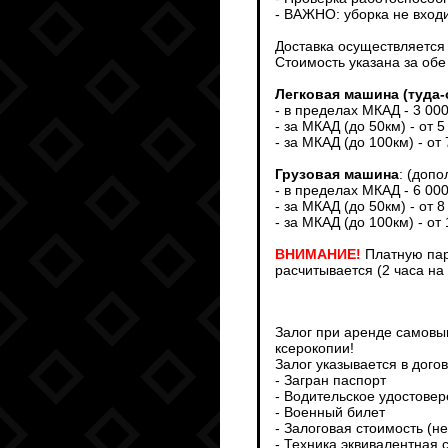
- ВАЖНО: уборка не входи
Доставка осуществляется т
Стоимость указана за обе
Легковая машина (туда-
- в пределах МКАД - 3 00
- за МКАД (до 50км) - от 5
- за МКАД (до 100км) - от
Грузовая машина
: (доп
- в пределах МКАД - 6 00
- за МКАД (до 50км) - от 8
- за МКАД (до 100км) - от
ВНИМАНИЕ!
Платную пар
расчитывается (2 часа на
Залог при аренде самовыв
ксерокопии!
Залог указывается в дого
- Загран паспорт
- Водительское удостове
- Военный билет
- Залоговая стоимость (н
- Техника эквивалентная 