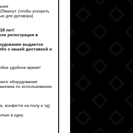
ания
0минут. (чтобы ускорить
ые для договора)
18 лет!
или регистрация в
орудование выдается
ибо с нашей доставкой и
любое удобное время!
лкого оборудования
аказчика по использованию
а, конфетти на полу и тд)
лько в одну.