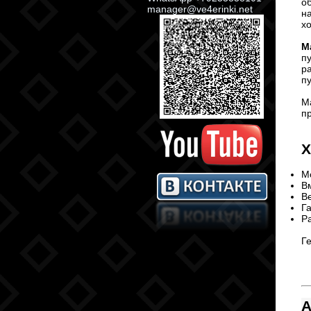
о
manager@ve4erinki.net
н
х
М
п
р
п
М
п
Х
М
Вм
Ве
Га
Ра
Г
А