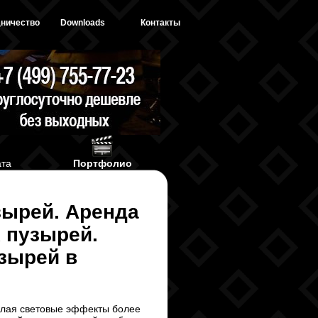
ничество
Downloads
Контакты
ата
Портфолио
зырей.
Аренда
 пузырей.
зырей в
елая световые эффекты более