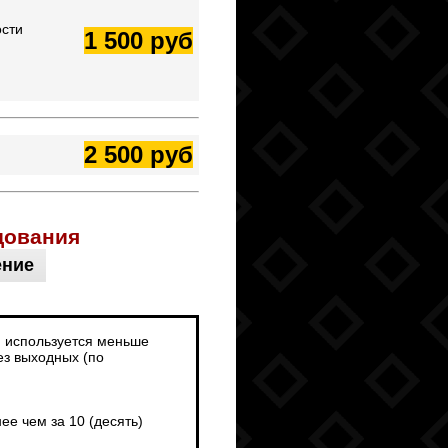
ости
1 500 руб
2 500 руб
дования
ение
и используется меньше
ез выходных (по
е чем за 10 (десять)