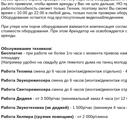
Вы его привезли, чтобы время аренды у Вас не шло дальше, НО п
работоспособность сможет только Техник, поэтому залог Вы сможе
время с 10.00 до 22.00 в любой день, только после проверки обо
Оборудование остается под круглосуточным видеонаблюдением.
При утере или порче оборудования взимается компенсация согла
стоимости оборудования. При этом Арендатор не освобождается 
аренды.
Обслуживание техником:
Бесплатно
- при работе не более 1го часа с момента привоза на
площадку
(Например удобно на свадьбу для тяжелого дыма на танец молод
Работа Техника
смена до 6 часов (монтаж/демонтаж отдельно) - 
Работа Звукорежиссера
смена до 6 часов (монтаж/демонтаж отд
Работа Светорежиссера
смена до 6 часов (монтаж/демонтаж отд
Работа Диджея
- от 3 000р/час (минимальный заказ 4 часа (от 12
Работа Звукотехника (не диджей)
- 1 500р/час (минимум 4 часа 
Работа Хелпера (грузчик помощник)
- от 2 000р/смена