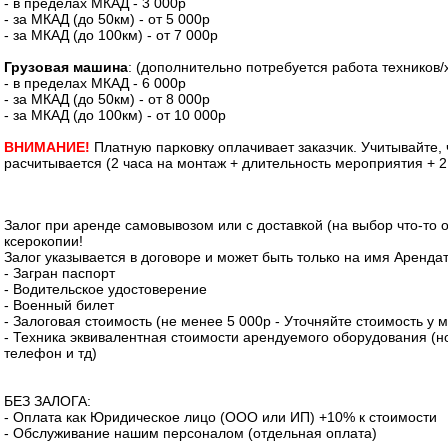
- в пределах МКАД - 3 000р
- за МКАД (до 50км) - от 5 000р
- за МКАД (до 100км) - от 7 000р
Грузовая машина
: (дополнительно потребуется работа техников/
- в пределах МКАД - 6 000р
- за МКАД (до 50км) - от 8 000р
- за МКАД (до 100км) - от 10 000р
ВНИМАНИЕ!
Платную парковку оплачивает заказчик. Учитывайте,
расчитывается (2 часа на монтаж + длительность мероприятия + 2
Залог при аренде самовывозом или с доставкой (на выбор что-то о
ксерокопии!
Залог указывается в договоре и может быть только на имя Аренда
- Загран паспорт
- Водительское удостоверение
- Военный билет
- Залоговая стоимость (не менее 5 000р - Уточняйте стоимость у 
- Техника эквивалентная стоимости арендуемого оборудования (но
телефон и тд)
БЕЗ ЗАЛОГА:
- Оплата как Юридическое лицо (ООО или ИП) +10% к стоимости
- Обслуживание нашим персоналом (отдельная оплата)