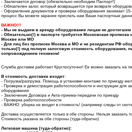
- Заключается договор (обязательно необходим Паспорт!)
- Обязателен залог, который возвращается при возврате оборудов
- Оформление документов и проверка оборудования занимает 15-2
процесс Вы можете заранее прислать нам Ваши паспортные данн
ВАЖНО!!!
- Мы не выдаем в аренду оборудование лицам не достигшим 
- Обязательно(!) в паспорте требуется Московская прописка 
Москве или МО
- Для лиц без прописки Москва и МО и не резидентам РФ об
только(!) под полную залоговую стоимость оборудования, л
сопровождением техником!
Служба доставки работает Круглосуточно! Ее можно заказать на 
В стоимость доставки входит
:
- Погрузка/разгрузка. Помощь в установке-монтаже по приезду ме
- Проверка и демострация работоспособности и инструкции для з
оборудования
- Заключение Договора и Акта-приема-передачи по приезду
- Проверка работоспособности
- ВАЖНО: уборка не входит в стоимость! (например следы от скотч
Доставка осуществляется только в обе стороны. Нельзя заказать то
Стоимость указана за обе стороны (туда-обратно)
Легковая машина (туда-обратно):