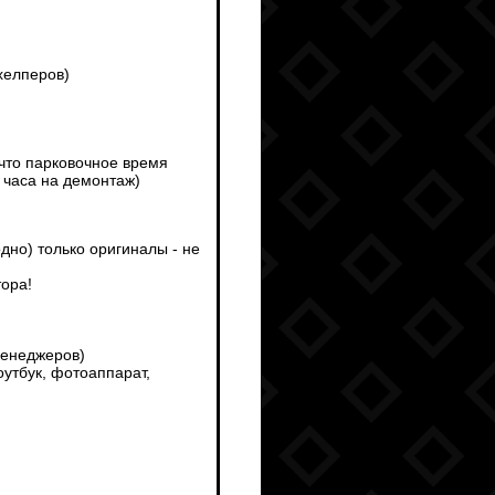
хелперов)
 что парковочное время
 часа на демонтаж)
дно) только оригиналы - не
тора!
менеджеров)
утбук, фотоаппарат,