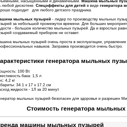
бъемными, насыщенными и динамичными.
Машина мыльных пу
а любой дискотеке.
Спецэффекты для детей
в виде
генератора 
орошо подходит
для любого детского праздника.
ашина мыльных пузырей
- лидер по производству мыльных пузы
узырей за небольшой промежуток времени. Для больших мероприят
адости - большое количество мыльных пузырей. Да и взрослых р
узырей создаваемый прибором не оставит.
ашина мыльных пузырей очень проста в эксплуатации, управление е
рофессиональных навыков. Заправка производится очень быстро.
арактеристики
генератора мыльных пуз
ощность: 100 Вт.
естимость бака: 1,5 л
с: 4,2 кг
бариты: 34.1 х 17 х 17.2 см
сход жидкости - 1Л за 20 минут.
енератор мыльных пузырей безопасен для здоровья и разрешен М
Стоимость генератора мыльных
ренда машины мыльных пузырей