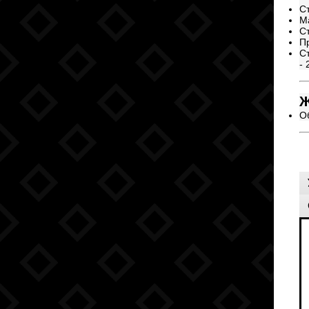
Ст
М
С
Пр
С
- 
Ж
О