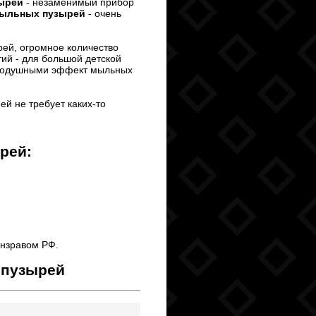
зырей
- незаменимый прибор
мыльных пузырей
- очень
рей, огромное количество
ий - для большой детской
авнодушными эффект мыльных
й не требует каких-то
ырей
:
инзравом РФ.
 пузырей