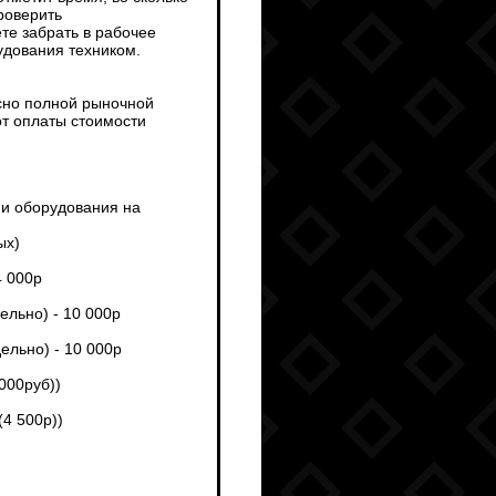
роверить
те забрать в рабочее
рудования техником.
сно полной рыночной
от оплаты стоимости
ми оборудования на
ых)
4 000р
ельно) - 10 000р
ельно) - 10 000р
 000руб))
(4 500р))