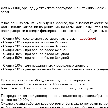
Для Физ лиц Аренда Диджейского оборудования и техники Apple -
залог!
У нас одни из самых низких цен в Москве, при высоком качестве о
большинства компаний на рынке, мы не завышаем цены, чтобы пот
наши расценки и скидки фиксированные, все честно - убедитесь с
- Скидка 5% - социальная , оставьте нам отзыв!(
подробнее
)
- Скидка 10% - при аренде более 2х дней
- Скидка 20% - при аренде более 3х дней
- Скидка 30% - при аренде более 4х дней
- Скидка 40% - при аренде более 5ти дней
- Скидка 50% - при аренде более 6ти дней
- Скидка 10% - для праздничных и рекламных агентств
- Скидка 10% - для держателей Карты постоянного клиента (выдае
При задержке сдачи оборудования делается перерасчет:
менее чем на 1 час - взимается 1/2 суточной оплаты
более чем на 1 час - оплата производится за целые сутки
По предварительной договоренности возможно привезти/забрать 
вечера до 10.00 утра
Охрана склада работает круглосуточно. Вы можете привезти из а
любое время, охрана проверит по Акту перечень оборудования и о