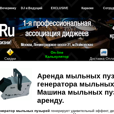
 Вечеринку
DJ и Ведущий
EXCLUSIVE
Караоке
Сотруд
On-line
Калькулятор
Скидки
Доставка Опл
Аренда мыльных пу
генератора мыльных
Машина мыльных пу
аренду.
енератор мыльных пузырей
генерирует удивительный эффект, д