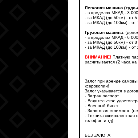
Легковая машина (туда-
- в пределах МКАД - 3 00
- за МКАД (до 50км) - от 5
- за МКАД (до 100км) - от
Грузовая машина
: (доп
- в пределах МКАД - 6 00
- за МКАД (до 50км) - от 8
- за МКАД (до 100км) - от
ВНИМАНИЕ!
Платную пар
расчитывается (2 часа на
Залог при аренде самовыв
ксерокопии!
Залог указывается в дого
- Загран паспорт
- Водительское удостове
- Военный билет
- Залоговая стоимость (н
- Техника эквивалентная 
телефон и тд)
БЕЗ ЗАЛОГА: