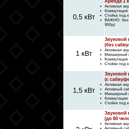
Аренда 1 
Активная аку
Коммутация 
0,5 кВт
Стойка под к
ВАЖНО: без 
900р)
Звуковой 
(без сабву
Активная аку
1 кВт
Микшерный п
Коммутация 
Стойки под к
Звуковой 
(с сабвуфе
Активная аку
1,5 кВт
Активный са
Микшерный п
Коммутация 
Стойки под к
Звуковой 
(до 80 чел
Активная аку
Активный са