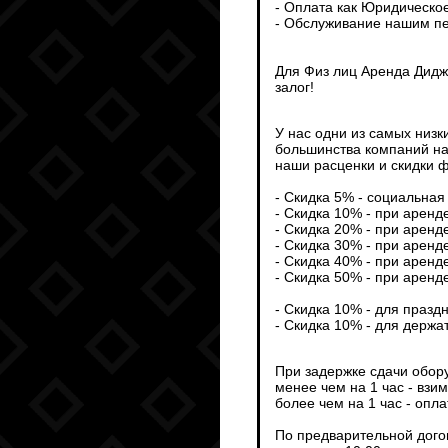
- Оплата как Юридическо
- Обслуживание нашим пе
Для Физ лиц Аренда Дидж
залог!
У нас одни из самых низк
большинства компаний на
наши расценки и скидки ф
- Скидка 5% - социальная 
- Скидка 10% - при аренд
- Скидка 20% - при аренд
- Скидка 30% - при аренд
- Скидка 40% - при аренд
- Скидка 50% - при аренд
- Скидка 10% - для празд
- Скидка 10% - для держа
При задержке сдачи обор
менее чем на 1 час - взи
более чем на 1 час - опл
По предварительной дого