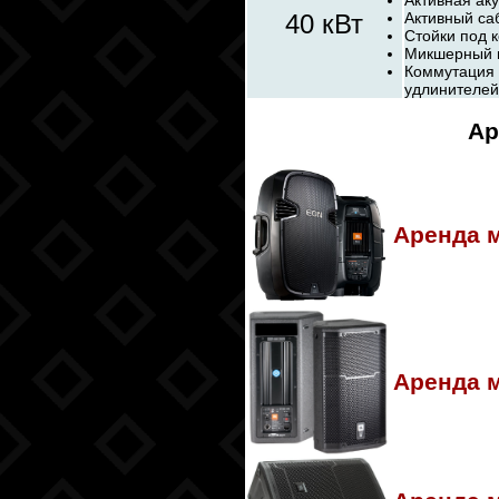
Активная аку
40 кВт
Активный са
Стойки под 
Микшерный п
Коммутация 
удлинителей
Ар
Аренда 
Аренда 