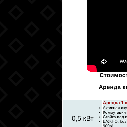
Стоимос
Аренда к
Аренда 1 
Активная аку
Коммутация 
0,5 кВт
Стойка под к
ВАЖНО: без 
900р)