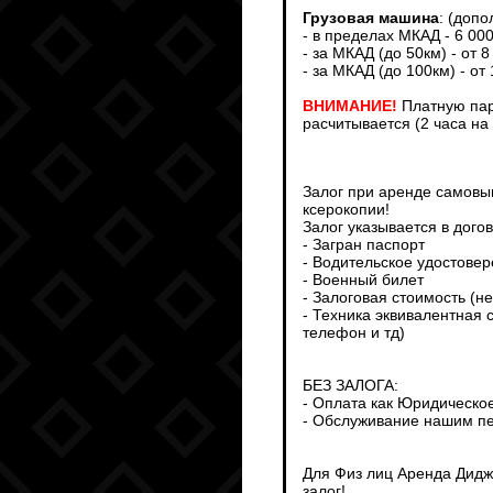
Грузовая машина
: (доп
- в пределах МКАД - 6 00
- за МКАД (до 50км) - от 8
- за МКАД (до 100км) - от
ВНИМАНИЕ!
Платную пар
расчитывается (2 часа на
Залог при аренде самовыв
ксерокопии!
Залог указывается в дого
- Загран паспорт
- Водительское удостове
- Военный билет
- Залоговая стоимость (н
- Техника эквивалентная 
телефон и тд)
БЕЗ ЗАЛОГА:
- Оплата как Юридическо
- Обслуживание нашим пе
Для Физ лиц Аренда Дидж
залог!