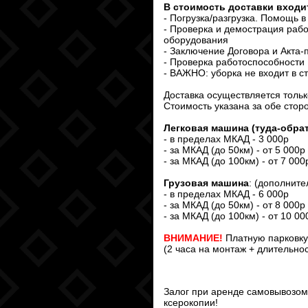
В стоимость доставки входи
- Погрузка/разгрузка. Помощь 
- Проверка и демострация рабо
оборудования
- Заключение Договора и Акта
- Проверка работоспособности
- ВАЖНО: уборка не входит в ст
Доставка осуществляется только
Стоимость указана за обе стор
Легковая машина (туда-обрат
- в пределах МКАД - 3 000р
- за МКАД (до 50км) - от 5 000р
- за МКАД (до 100км) - от 7 000
Грузовая машина
: (дополните
- в пределах МКАД - 6 000р
- за МКАД (до 50км) - от 8 000р
- за МКАД (до 100км) - от 10 00
ВНИМАНИЕ!
Платную парковку
(2 часа на монтаж + длительно
Залог при аренде самовывозом 
ксерокопии!