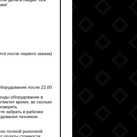
ами!
тся после первого заказа)
оборудование после 22.00
ренды оборудование в
тметит время, во сколько
роверить
те забрать в рабочее
рудования техником.
сно полной рыночной
от оплаты стоимости