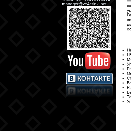
manager@ve4erinki.net
с
у
Г
ве
д
ос
Н
L
М
У
Р
О
С
Ве
Р
Вы
Т
У