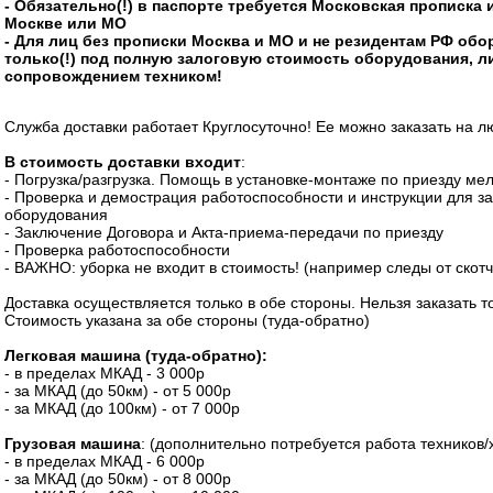
- Обязательно(!) в паспорте требуется Московская прописка 
Москве или МО
- Для лиц без прописки Москва и МО и не резидентам РФ об
только(!) под полную залоговую стоимость оборудования, л
сопровождением техником!
Служба доставки работает Круглосуточно! Ее можно заказать на 
В стоимость доставки входит
:
- Погрузка/разгрузка. Помощь в установке-монтаже по приезду ме
- Проверка и демострация работоспособности и инструкции для з
оборудования
- Заключение Договора и Акта-приема-передачи по приезду
- Проверка работоспособности
- ВАЖНО: уборка не входит в стоимость! (например следы от скотч
Доставка осуществляется только в обе стороны. Нельзя заказать то
Стоимость указана за обе стороны (туда-обратно)
Легковая машина (туда-обратно):
- в пределах МКАД - 3 000р
- за МКАД (до 50км) - от 5 000р
- за МКАД (до 100км) - от 7 000р
Грузовая машина
: (дополнительно потребуется работа техников/
- в пределах МКАД - 6 000р
- за МКАД (до 50км) - от 8 000р