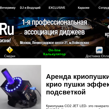
 Вечеринку
DJ и Ведущий
EXCLUSIVE
Караоке
Сотруд
On-line
Калькулятор
Скидки
Доставка Опл
Аренда криопушки
крио пушки эффек
подсветкой
Криопушка CO2 JET LED- это генерат