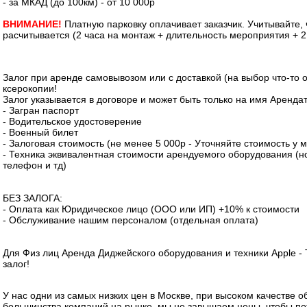
- за МКАД (до 100км) - от 10 000р
ВНИМАНИЕ!
Платную парковку оплачивает заказчик. Учитывайте,
расчитывается (2 часа на монтаж + длительность мероприятия + 2
Залог при аренде самовывозом или с доставкой (на выбор что-то о
ксерокопии!
Залог указывается в договоре и может быть только на имя Аренда
- Загран паспорт
- Водительское удостоверение
- Военный билет
- Залоговая стоимость (не менее 5 000р - Уточняйте стоимость у 
- Техника эквивалентная стоимости арендуемого оборудования (но
телефон и тд)
БЕЗ ЗАЛОГА:
- Оплата как Юридическое лицо (ООО или ИП) +10% к стоимости
- Обслуживание нашим персоналом (отдельная оплата)
Для Физ лиц Аренда Диджейского оборудования и техники Apple -
залог!
У нас одни из самых низких цен в Москве, при высоком качестве о
большинства компаний на рынке, мы не завышаем цены, чтобы пот