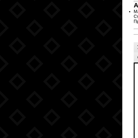
А
М
С
Пр