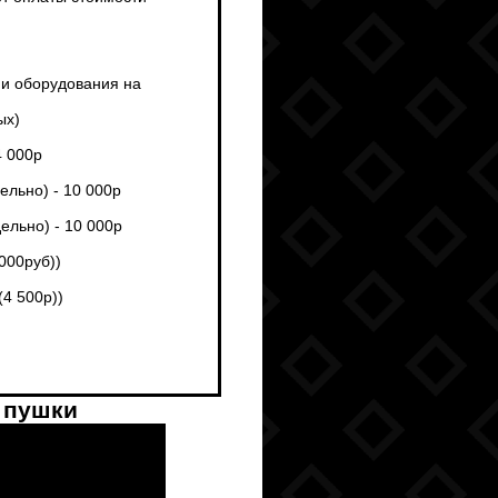
ми оборудования на
ых)
4 000р
ельно) - 10 000р
ельно) - 10 000р
 000руб))
(4 500р))
 пушки