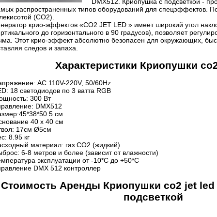
DMX512. Криопушка с подсветкой - про
амых распространенных типов оборудований для спецэффектов. По
глекисотой (CO2).
енератор крио-эффектов «CO2 JET LED » имеет широкий угол накло
ртикального до горизонтального в 90 градусов), позволяет регулир
ыма. Этот крио-эффект абсолютно безопасен для окружающих, быс
тавляя следов и запаха.
Характеристики Криопушки co2 
апряжение: AC 110V-220V, 50/60Hz
ED: 18 светодиодов по 3 ватта RGB
ощность: 300 Вт
правление: DMX512
азмер:45*38*50.5 см
снование 40 х 40 см
твол: 17см Ø5см
с: 8.95 кг
асходный материал: газ СО2 (жидкий)
брос: 6-8 метров и более (зависит от влажности)
емпература эксплуатации от -10*C до +50*C
правление DMX 512 контроллер
Cтоимость Аренды Криопушки co2 jet led
подсветкой