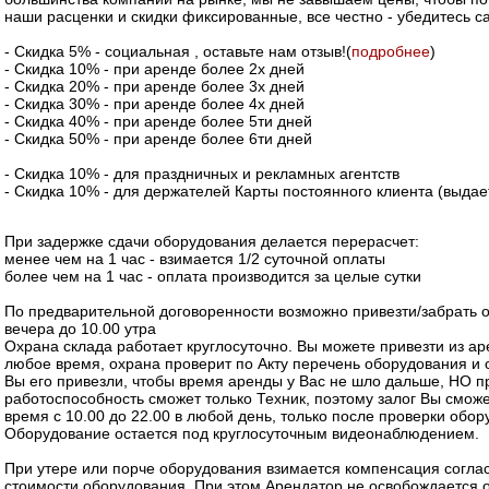
наши расценки и скидки фиксированные, все честно - убедитесь с
- Скидка 5% - социальная , оставьте нам отзыв!(
подробнее
)
- Скидка 10% - при аренде более 2х дней
- Скидка 20% - при аренде более 3х дней
- Скидка 30% - при аренде более 4х дней
- Скидка 40% - при аренде более 5ти дней
- Скидка 50% - при аренде более 6ти дней
- Скидка 10% - для праздничных и рекламных агентств
- Скидка 10% - для держателей Карты постоянного клиента (выдае
При задержке сдачи оборудования делается перерасчет:
менее чем на 1 час - взимается 1/2 суточной оплаты
более чем на 1 час - оплата производится за целые сутки
По предварительной договоренности возможно привезти/забрать 
вечера до 10.00 утра
Охрана склада работает круглосуточно. Вы можете привезти из а
любое время, охрана проверит по Акту перечень оборудования и о
Вы его привезли, чтобы время аренды у Вас не шло дальше, НО п
работоспособность сможет только Техник, поэтому залог Вы сможе
время с 10.00 до 22.00 в любой день, только после проверки обо
Оборудование остается под круглосуточным видеонаблюдением.
При утере или порче оборудования взимается компенсация согла
стоимости оборудования. При этом Арендатор не освобождается 