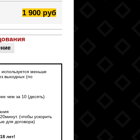
1 900 руб
дования
ение
и используется меньше
ез выходных (по
е чем за 10 (десять)
ания
0минут. (чтобы ускорить
ые для договора)
18 лет!