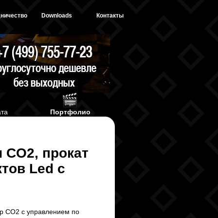
ничество
Downloads
Контакты
ата
Портфолио
 CO2, прокат
тов Led с
ор CO2 с управлением по