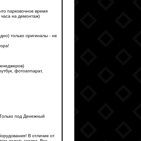
 что парковочное время
 часа на демонтаж)
дно) только оригиналы - не
тора!
менеджеров)
утбук, фотоаппарат,
 Только под Денежный
борудования! В отличие от
ом делать скидки. Все