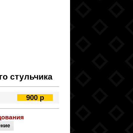
го стульчика
900 р
дования
ение