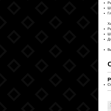
Р
Ш
Г
Ха
Р
Ш
Д
В
Р
Ст