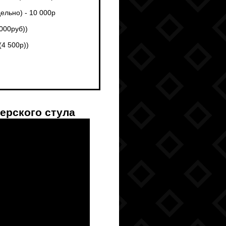
ельно) - 10 000р
 000руб))
(4 500р))
ерского стула