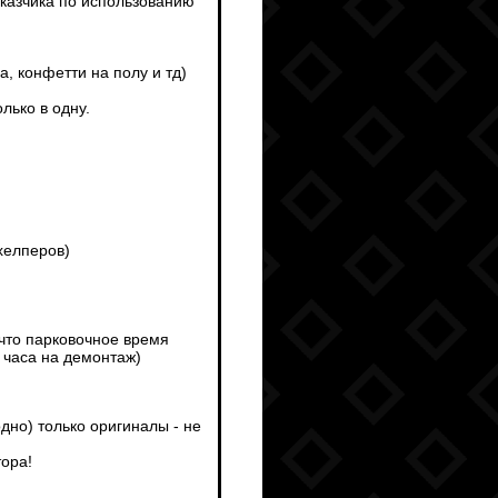
аказчика по использованию
а, конфетти на полу и тд)
лько в одну.
хелперов)
 что парковочное время
 часа на демонтаж)
дно) только оригиналы - не
тора!