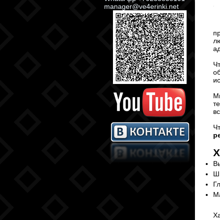
manager@ve4erinki.net
п
л
а
Ч
о
и
М
т
в
Ч
р
Х
В
Ш
Г
М
Х