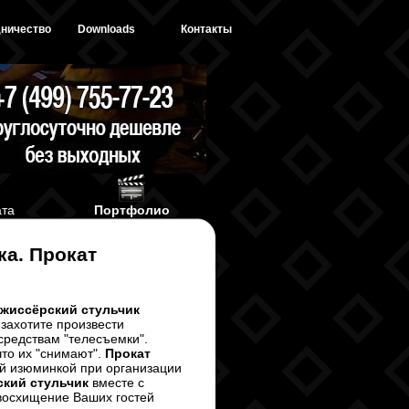
ничество
Downloads
Контакты
ата
Портфолио
ка
. Прокат
жиссёрский стульчик
 захотите произвести
средствам "телесъемки".
что их "снимают".
Прокат
й изюминкой при организации
ский стульчик
вместе с
 восхищение Ваших гостей