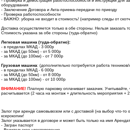
- Проверка и демострация работоспособности и инструкции для з
оборудования
- Заключение Договора и Акта-приема-передачи по приезду
- Проверка работоспособности
- ВАЖНО: уборка не входит в стоимость! (например следы от скотч
Доставка осуществляется только в обе стороны. Нельзя заказать то
Стоимость указана за обе стороны (туда-обратно)
Легковая машина (туда-обратно):
- в пределах МКАД - 3 000р
- за МКАД (до 50км) - от 5 000р
- за МКАД (до 100км) - от 7 000р
Грузовая машина
: (дополнительно потребуется работа техников/
- в пределах МКАД - 6 000р
- за МКАД (до 50км) - от 8 000р
- за МКАД (до 100км) - от 10 000р
ВНИМАНИЕ!
Платную парковку оплачивает заказчик. Учитывайте,
расчитывается (2 часа на монтаж + длительность мероприятия + 2
Залог при аренде самовывозом или с доставкой (на выбор что-то о
ксерокопии!
Залог указывается в договоре и может быть только на имя Аренда
- Загран паспорт
- Водительское удостоверение