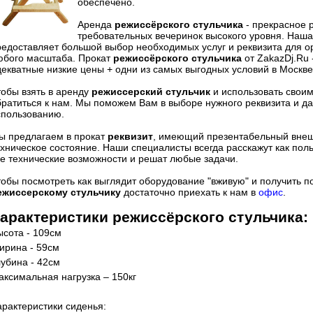
обеспечено.
Аренда
режиссёрского стульчика
- прекрасное
требовательных вечеринок высокого уровня. Наш
редоставляет большой выбор необходимых услуг и реквизита для 
юбого масштаба. Прокат
режиссёрского стульчика
от ZakazDj.Ru 
декватные низкие цены + одни из самых выгодных условий в Москве
тобы взять в аренду
режиссерский стульчик
и использовать свои
братиться к нам. Мы поможем Вам в выборе нужного реквизита и д
спользованию.
ы предлагаем в прокат
реквизит
, имеющий презентабельный внеш
ехническое состояние. Наши специалисты всегда расскажут как поль
се технические возможности и решат любые задачи.
тобы посмотреть как выглядит оборудование "вживую" и получить 
ежиссерскому стульчику
достаточно приехать к нам в
офис
.
арактеристики
режиссёрского стульчика
:
ысота - 109см
ирина - 59см
лубина - 42см
аксимальная нагрузка – 150кг
арактеристики сиденья: