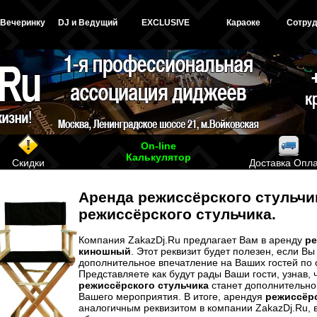
 Вечеринку
DJ и Ведущий
EXCLUSIVE
Караоке
Сотруд
On-line
Калькулятор
Скидки
Доставка Опл
Аренда
режиссёрского стульчи
режиссёрского стульчика.
Компания ZakazDj.Ru предлагает Вам в аренду
ре
киношный
. Этот реквизит будет полезен, если Вы
дополнительное впечатление на Ваших гостей по 
Представляете как будут рады Ваши гости, узнав, 
режиссёрского стульчика
станет дополнительно
Вашего мероприятия. В итоге, арендуя
режиссёр
аналогичным реквизитом в компании ZakazDj.Ru,