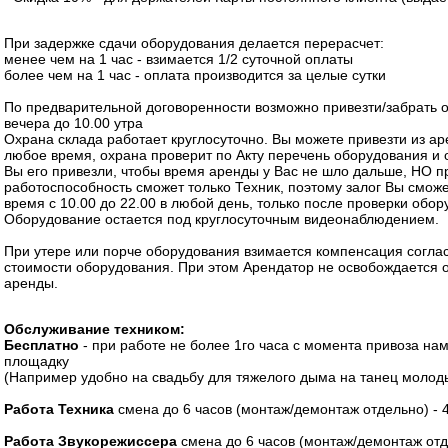
При задержке сдачи оборудования делается перерасчет:
менее чем на 1 час - взимается 1/2 суточной оплаты
более чем на 1 час - оплата производится за целые сутки
По предварительной договоренности возможно привезти/забрать 
вечера до 10.00 утра
Охрана склада работает круглосуточно. Вы можете привезти из а
любое время, охрана проверит по Акту перечень оборудования и о
Вы его привезли, чтобы время аренды у Вас не шло дальше, НО п
работоспособность сможет только Техник, поэтому залог Вы сможе
время с 10.00 до 22.00 в любой день, только после проверки обо
Оборудование остается под круглосуточным видеонаблюдением.
При утере или порче оборудования взимается компенсация согла
стоимости оборудования. При этом Арендатор не освобождается 
аренды.
Обслуживание техником:
Бесплатно
- при работе не более 1го часа с момента привоза на
площадку
(Например удобно на свадьбу для тяжелого дыма на танец молод
Работа Техника
смена до 6 часов (монтаж/демонтаж отдельно) - 
Работа Звукорежиссера
смена до 6 часов (монтаж/демонтаж отд