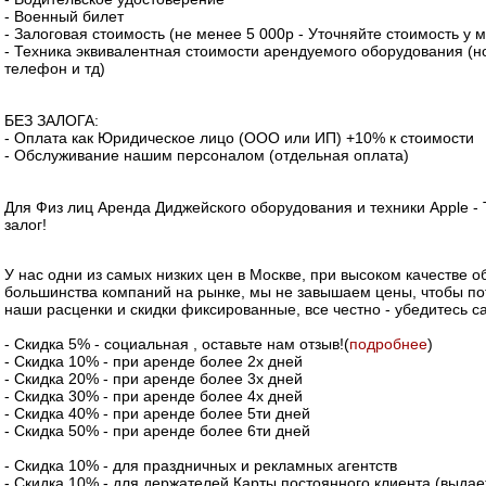
- Военный билет
- Залоговая стоимость (не менее 5 000р - Уточняйте стоимость у 
- Техника эквивалентная стоимости арендуемого оборудования (но
телефон и тд)
БЕЗ ЗАЛОГА:
- Оплата как Юридическое лицо (ООО или ИП) +10% к стоимости
- Обслуживание нашим персоналом (отдельная оплата)
Для Физ лиц Аренда Диджейского оборудования и техники Apple -
залог!
У нас одни из самых низких цен в Москве, при высоком качестве о
большинства компаний на рынке, мы не завышаем цены, чтобы пот
наши расценки и скидки фиксированные, все честно - убедитесь с
- Скидка 5% - социальная , оставьте нам отзыв!(
подробнее
)
- Скидка 10% - при аренде более 2х дней
- Скидка 20% - при аренде более 3х дней
- Скидка 30% - при аренде более 4х дней
- Скидка 40% - при аренде более 5ти дней
- Скидка 50% - при аренде более 6ти дней
- Скидка 10% - для праздничных и рекламных агентств
- Скидка 10% - для держателей Карты постоянного клиента (выдае