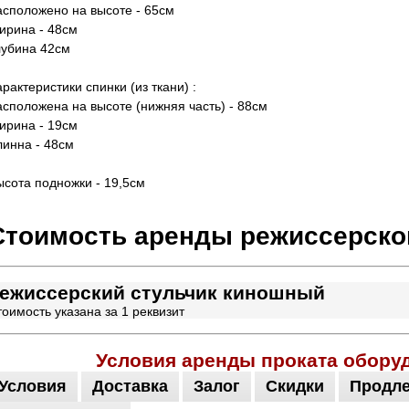
асположено на высоте - 65см
ирина - 48см
лубина 42см
рактеристики спинки (из ткани) :
асположена на высоте (нижняя часть) - 88см
ирина - 19см
линна - 48см
ысота подножки - 19,5см
Стоимость аренды режиссерско
ежиссерский стульчик киношный
оимость указана за 1 реквизит
Условия аренды проката обору
Условия
Доставка
Залог
Скидки
Продл