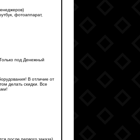
менеджеров)
утбук, фотоаппарат,
 Только под Денежный
борудования! В отличие от
ом делать скидки. Все
ами!
тся после первого заказа)