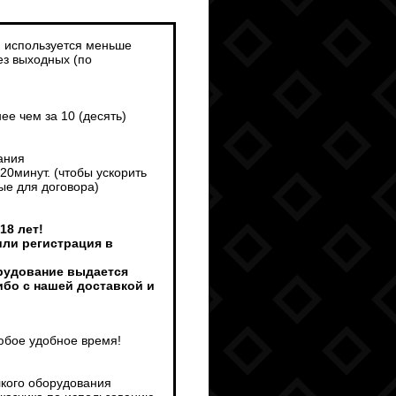
и используется меньше
ез выходных (по
е чем за 10 (десять)
ания
0минут. (чтобы ускорить
ые для договора)
18 лет!
или регистрация в
орудование выдается
ибо с нашей доставкой и
любое удобное время!
лкого оборудования