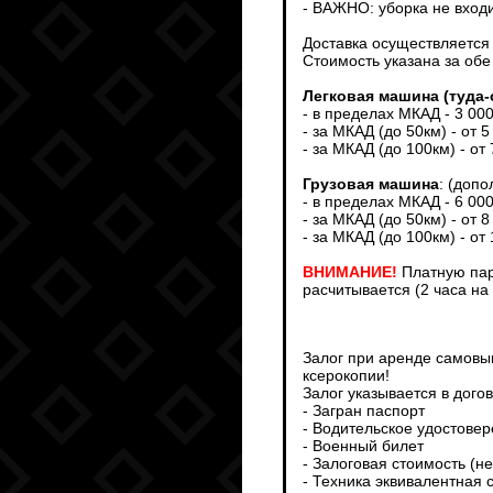
- ВАЖНО: уборка не входи
Доставка осуществляется т
Стоимость указана за обе
Легковая машина (туда-
- в пределах МКАД - 3 00
- за МКАД (до 50км) - от 5
- за МКАД (до 100км) - от
Грузовая машина
: (доп
- в пределах МКАД - 6 00
- за МКАД (до 50км) - от 8
- за МКАД (до 100км) - от
ВНИМАНИЕ!
Платную пар
расчитывается (2 часа на
Залог при аренде самовыв
ксерокопии!
Залог указывается в дого
- Загран паспорт
- Водительское удостове
- Военный билет
- Залоговая стоимость (н
- Техника эквивалентная 