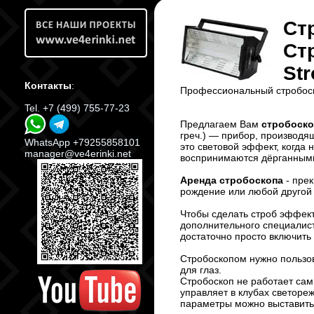
Ст
Ст
St
Контакты
:
Профессиональный стробоско
Tel. +7 (499) 755-77-23
Предлагаем Вам
стробоско
греч.) — прибор, производ
WhatsApp +79255858101
это световой эффект, когда
manager@ve4erinki.net
воспринимаются дёрганными,
Аренда стробоскопа
- прек
рождение или любой другой 
Чтобы сделать строб эффек
дополнительного специалис
достаточно просто включить 
Стробоскопом нужно пользова
для глаз.
Стробоскоп не работает сам
управляет в клубах светореж
параметры можно выставить