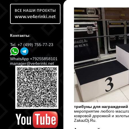
Контакты
:
Tel. +7 (499) 755-77-23
WhatsApp +79255858101
manager@ve4erinki.net
трибуны для награждени
мероприятие любого масшта
ковровой дорожкой и золоты
ZakazDj.Ru.