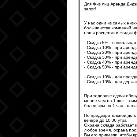
Для Физ лиц Аренда Дидж
залог!
У нас одни из самых низк
большинства компаний на
наши расценки и скидки ф
- Скидка 5% - социальная 
- Скидка 10% - при аренд
- Скидка 20% - при аренд
- Скидка 30% - при аренд
- Скидка 40% - при аренд
- Скидка 50% - при аренд
- Скидка 10% - для празд
- Скидка 10% - для держа
При задержке сдачи обор
менее чем на 1 час - взи
более чем на 1 час - опл
По предварительной дого
вечера до 10.00 утра
Охрана склада работает 
любое время, охрана пров
Вы его привезли, чтобы 