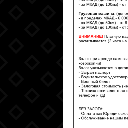
- за МКАД (до 100км) - от
Грузовая машина
: (доп
- в пределах МКАД - 6 00
- за МКАД (до 50км) - от 8
- за МКАД (до 100км) - от
ВНИМАНИЕ!
Платную пар
расчитывается (2 часа на
Залог при аренде самовыв
ксерокопии!
Залог указывается в дого
- Загран паспорт
- Водительское удостове
- Военный билет
- Залоговая стоимость (н
- Техника эквивалентная 
телефон и тд)
БЕЗ ЗАЛОГА:
- Оплата как Юридическо
- Обслуживание нашим пе