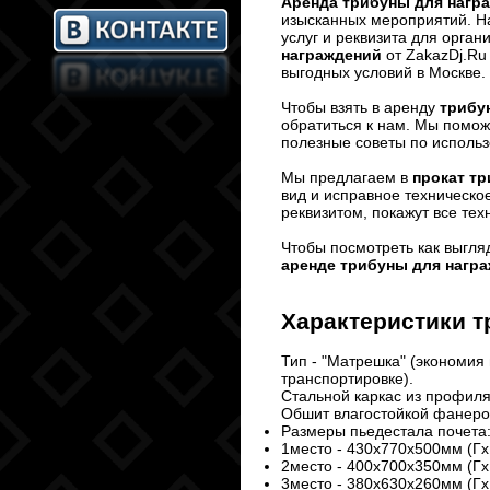
Аренда трибуны для нагр
изысканных мероприятий. Н
услуг и реквизита для орга
награждений
от ZakazDj.Ru
выгодных условий в Москве.
Чтобы взять в аренду
трибу
обратиться к нам. Мы помож
полезные советы по исполь
Мы предлагаем в
прокат тр
вид и исправное техническо
реквизитом, покажут все те
Чтобы посмотреть как выгля
аренде трибуны для нагр
Характеристики
т
Тип - "Матрешка" (экономия
транспортировке).
Стальной каркас из профиля
Обшит влагостойкой фанеро
Размеры пьедестала почета
1место - 430х770х500мм (Гх
2место - 400х700х350мм (Гх
3место - 380х630х260мм (Гх