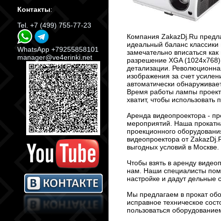
Контакты
:
Tel. +7 (499) 755-77-23
Компания ZakazDj.Ru предла
идеальный баланс классики 
WhatsApp +79255858101
замечательно вписаться как
manager@ve4erinki.net
разрешение XGA (1024x768)
детализации. Революционная 
изображения за счет усилен
автоматически обнаруживает
Время работы лампы проекто
хватит, чтобы использовать 
Аренда видеопроектора - пр
мероприятий. Наша прокатн
проекционного оборудовани
видеопроектора от ZakazDj.R
выгодных условий в Москве.
Чтобы взять в аренду видео
нам. Наши специалисты помо
настройке и дадут дельные 
Мы предлагаем в прокат об
исправное техническое сост
пользоваться оборудованием