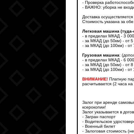
- Проверка работоспособ
- ВАЖНО: уборка не входи
Доставка осуществляется т
Стоимость указана за обе
Легковая машина (туда-
- в пределах МКАД - 3 00
- за МКАД (до 50км) - от 5
- за МКАД (до 100км) - от
Грузовая машина
: (доп
- в пределах МКАД - 6 00
- за МКАД (до 50км) - от 8
- за МКАД (до 100км) - от
ВНИМАНИЕ!
Платную пар
расчитывается (2 часа на
Залог при аренде самовыв
ксерокопии!
Залог указывается в дого
- Загран паспорт
- Водительское удостове
- Военный билет
- Залоговая стоимость (н