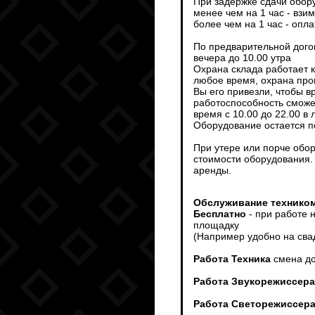
При задержке сдачи обор
менее чем на 1 час - взи
более чем на 1 час - опл
По предварительной дого
вечера до 10.00 утра
Охрана склада работает 
любое время, охрана пров
Вы его привезли, чтобы 
работоспособность сможет
время с 10.00 до 22.00 в
Оборудование остается п
При утере или порче обо
стоимости оборудования.
аренды.
Обслуживание техником
Бесплатно
- при работе 
площадку
(Например удобно на сва
Работа Техника
смена до
Работа Звукорежиссера
Работа Светорежиссер