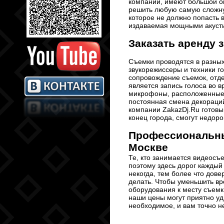
компании, имеют большой о
решить любую самую сложную
которое не должно попасть в
издаваемая мощными акусти
Заказать аренду 
Съемки проводятся в разных
звукорежиссеры и техники г
сопровождение съемок, отде
является запись голоса во 
микрофоны, расположенные 
постоянная смена декораций
компании ZakazDj.Ru готовы
конец города, смогут недоро
Профессиональные
Москве
Те, кто занимается видеосъ
поэтому здесь дорог каждый 
некогда, тем более что дове
делать. Чтобы уменьшить вр
оборудования к месту съемк
наши цены могут приятно уд
необходимое, и вам точно н