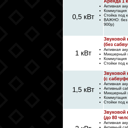
Аренда 1 
Активная аку
Коммутация 
0,5 кВт
Стойка под к
ВАЖНО: без 
900р)
Звуковой 
(без сабву
Активная аку
1 кВт
Микшерный п
Коммутация 
Стойки под к
Звуковой 
(с сабвуфе
Активная аку
1,5 кВт
Активный са
Микшерный п
Коммутация 
Стойки под к
Звуковой 
(до 80 чел
Активная аку
Активный са