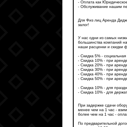
- Оплата как Юридическо
- Обслуживание нашим пе
Для Физ лиц Аренда Дидж
залог!
У нас одни из самых низк
большинства компаний на
наши расценки и скидки ф
- Скидка 5% - социальная 
- Скидка 10% - при аренд
- Скидка 20% - при аренд
- Скидка 30% - при аренд
- Скидка 40% - при аренд
- Скидка 50% - при аренд
- Скидка 10% - для празд
- Скидка 10% - для держа
При задержке сдачи обор
менее чем на 1 час - взи
более чем на 1 час - опл
По предварительной дого