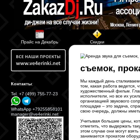
Прайс на Декабрь
Скидки
съемок, прок
Мы каждый день сталкиваемс
Контакты
:
том, какая работа ведется, 
художественный фильм. Гла
Tel. +7 (499) 755-77-23
исполнители, но все их уси
организацией звукового соп
площадке – это задача, спра
WhatsApp +79255858101
свою очередь, должны имет
manager@ve4erinki.net
Учитывая большие цены, кот
отметить, что выдержать та
этом случае они могут взять
занимается прокатом обору