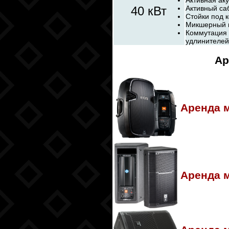
Активная аку
40 кВт
Активный са
Стойки под 
Микшерный п
Коммутация 
удлинителей
Ар
Аренда 
Аренда 