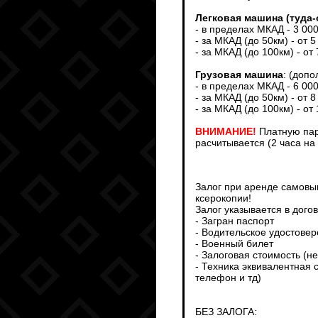
Легковая машина (туда-
- в пределах МКАД - 3 00
- за МКАД (до 50км) - от 5
- за МКАД (до 100км) - от
Грузовая машина
: (доп
- в пределах МКАД - 6 00
- за МКАД (до 50км) - от 8
- за МКАД (до 100км) - от
ВНИМАНИЕ!
Платную пар
расчитывается (2 часа на
Залог при аренде самовыв
ксерокопии!
Залог указывается в дого
- Загран паспорт
- Водительское удостове
- Военный билет
- Залоговая стоимость (н
- Техника эквивалентная 
телефон и тд)
БЕЗ ЗАЛОГА: