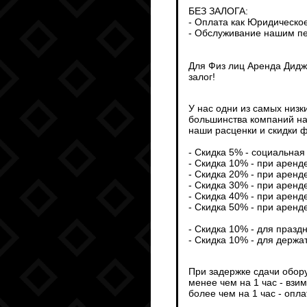
БЕЗ ЗАЛОГА:
- Оплата как Юридическо
- Обслуживание нашим пе
Для Физ лиц Аренда Дидж
залог!
У нас одни из самых низк
большинства компаний на
наши расценки и скидки ф
- Скидка 5% - социальная 
- Скидка 10% - при аренд
- Скидка 20% - при аренд
- Скидка 30% - при аренд
- Скидка 40% - при аренд
- Скидка 50% - при аренд
- Скидка 10% - для празд
- Скидка 10% - для держа
При задержке сдачи обор
менее чем на 1 час - взи
более чем на 1 час - опл