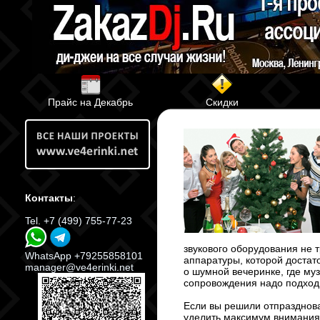
Прайс на Декабрь
Скидки
Контакты
:
Tel. +7 (499) 755-77-23
звукового оборудования не 
WhatsApp +79255858101
аппаратуры, которой достат
manager@ve4erinki.net
о шумной вечеринке, где му
сопровождения надо подходи
Если вы решили отпразднов
уделить максимум внимания,