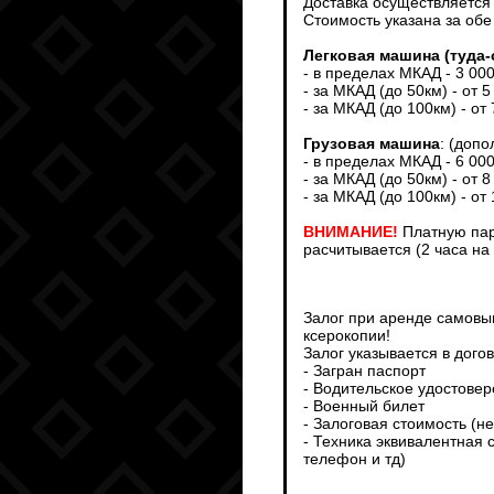
Доставка осуществляется т
Стоимость указана за обе
Легковая машина (туда-
- в пределах МКАД - 3 00
- за МКАД (до 50км) - от 5
- за МКАД (до 100км) - от
Грузовая машина
: (доп
- в пределах МКАД - 6 00
- за МКАД (до 50км) - от 8
- за МКАД (до 100км) - от
ВНИМАНИЕ!
Платную пар
расчитывается (2 часа на
Залог при аренде самовыв
ксерокопии!
Залог указывается в дого
- Загран паспорт
- Водительское удостове
- Военный билет
- Залоговая стоимость (н
- Техника эквивалентная 
телефон и тд)