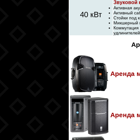
Звуковой 
Активная аку
40 кВт
Активный са
Стойки под 
Микшерный п
Коммутация 
удлинителей
Ар
Аренда 
Аренда 