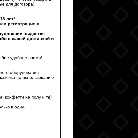
ые для договора)
18 лет!
или регистрация в
орудование выдается
ибо с нашей доставкой и
любое удобное время!
лкого оборудования
аказчика по использованию
а, конфетти на полу и тд)
лько в одну.