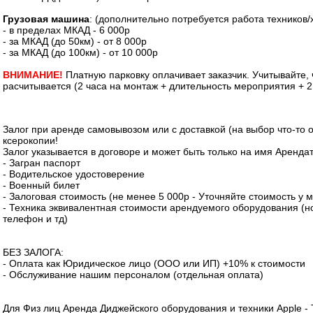
Грузовая машина
: (дополнительно потребуется работа техников/
- в пределах МКАД - 6 000р
- за МКАД (до 50км) - от 8 000р
- за МКАД (до 100км) - от 10 000р
ВНИМАНИЕ!
Платную парковку оплачивает заказчик. Учитывайте,
расчитывается (2 часа на монтаж + длительность мероприятия + 2
Залог при аренде самовывозом или с доставкой (на выбор что-то о
ксерокопии!
Залог указывается в договоре и может быть только на имя Аренда
- Загран паспорт
- Водительское удостоверение
- Военный билет
- Залоговая стоимость (не менее 5 000р - Уточняйте стоимость у 
- Техника эквивалентная стоимости арендуемого оборудования (но
телефон и тд)
БЕЗ ЗАЛОГА:
- Оплата как Юридическое лицо (ООО или ИП) +10% к стоимости
- Обслуживание нашим персоналом (отдельная оплата)
Для Физ лиц Аренда Диджейского оборудования и техники Apple -