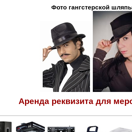
Фото гангстерской шляпы
Аренда реквизита для мер