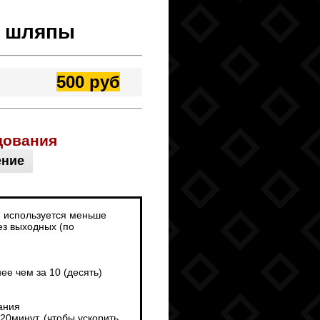
й шляпы
500 руб
дования
ение
и используется меньше
ез выходных (по
е чем за 10 (десять)
ания
0минут. (чтобы ускорить