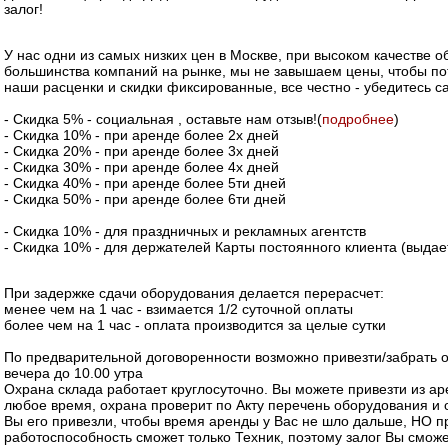
залог!
У нас одни из самых низких цен в Москве, при высоком качестве о
большинства компаний на рынке, мы не завышаем цены, чтобы пот
наши расценки и скидки фиксированные, все честно - убедитесь с
- Скидка 5% - социальная , оставьте нам отзыв!(
подробнее
)
- Скидка 10% - при аренде более 2х дней
- Скидка 20% - при аренде более 3х дней
- Скидка 30% - при аренде более 4х дней
- Скидка 40% - при аренде более 5ти дней
- Скидка 50% - при аренде более 6ти дней
- Скидка 10% - для праздничных и рекламных агентств
- Скидка 10% - для держателей Карты постоянного клиента (выдае
При задержке сдачи оборудования делается перерасчет:
менее чем на 1 час - взимается 1/2 суточной оплаты
более чем на 1 час - оплата производится за целые сутки
По предварительной договоренности возможно привезти/забрать 
вечера до 10.00 утра
Охрана склада работает круглосуточно. Вы можете привезти из а
любое время, охрана проверит по Акту перечень оборудования и о
Вы его привезли, чтобы время аренды у Вас не шло дальше, НО п
работоспособность сможет только Техник, поэтому залог Вы сможе