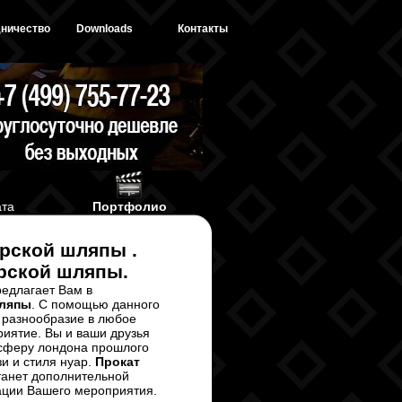
ничество
Downloads
Контакты
ата
Портфолио
ерской шляпы .
ерской шляпы.
едлагает Вам в
шляпы
. С помощью данного
 разнообразие в любое
иятие. Вы и ваши друзья
осферу лондона прошлого
и и стиля нуар.
Прокат
анет дополнительной
ации Вашего мероприятия.