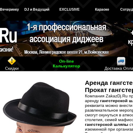
 Вечеринку
DJ и Ведущий
EXCLUSIVE
Караоке
Сотруд
On-line
Калькулятор
Скидки
Доставка Опл
Аренда гангст
Прокат гангст
Компания ZakazDj.Ru пр
аренду
гангстерской 
реквизита можно внести
развлекательное меропр
смогут окунуться в атм
столетия, семей мафиоз
гангстерской шляпы
ст
изюминкой при организ