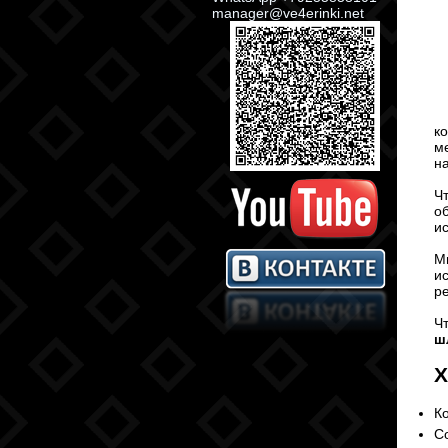
manager@ve4erinki.net
к
м
н
Ч
о
и
М
и
р
Ч
ш
Х
К
С