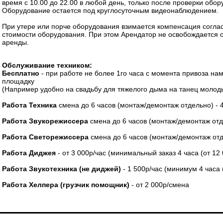
время с 10.00 до 22.00 в любой день, только после проверки обо
Оборудование остается под круглосуточным видеонаблюдением.
При утере или порче оборудования взимается компенсация согла
стоимости оборудования. При этом Арендатор не освобождается 
аренды.
Обслуживание техником:
Бесплатно
- при работе не более 1го часа с момента привоза на
площадку
(Например удобно на свадьбу для тяжелого дыма на танец молод
Работа Техника
смена до 6 часов (монтаж/демонтаж отдельно) - 
Работа Звукорежиссера
смена до 6 часов (монтаж/демонтаж отд
Работа Светорежиссера
смена до 6 часов (монтаж/демонтаж отд
Работа Диджея
- от 3 000р/час (минимальный заказ 4 часа (от 12
Работа Звукотехника (не диджей)
- 1 500р/час (минимум 4 часа 
Работа Хелпера (грузчик помощник)
- от 2 000р/смена