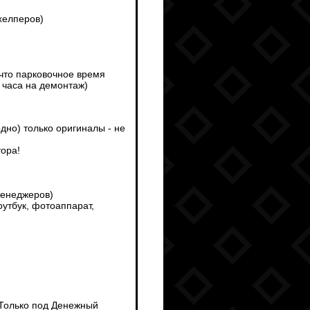
хелперов)
 что парковочное время
 часа на демонтаж)
дно) только оригиналы - не
тора!
менеджеров)
утбук, фотоаппарат,
 Только под Денежный