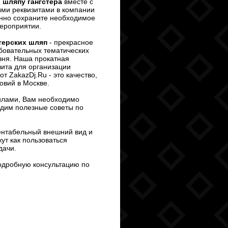
я
шляпу гангстера
вместе с
ыми реквизитами в компании
анно сохраните необходимое
ероприятии.
стерских шляп
- прекрасное
бовательных тематических
вня. Наша прокатная
ита для организации
от ZakazDj.Ru - это качество,
овий в Москве.
силами, Вам необходимо
адим полезные советы по
ентабельный внешний вид и
ут как пользоваться
дачи.
подробную консультацию по