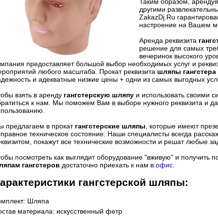
Таким образом, аренду
другими развлекательн
ZakazDj.Ru гарантиров
настроение на Вашем м
Аренда реквизита
ганг
решение для самых тре
вечеринок высокого уро
омпания предоставляет большой выбор необходимых услуг и реквиз
ероприятий любого масштаба. Прокат реквизита
шляпы гангстера
адежность и адекватные низкие цены + одни из самых выгодных усл
тобы взять в аренду
гангстерскую шляпу
и использовать своими 
братиться к нам. Мы поможем Вам в выборе нужного реквизита и д
спользованию.
ы предлагаем в прокат
гангстерские шляпы
, которые имеют през
справное техническое состояние. Наши специалисты всегда расскаж
еквизитом, покажут все технические возможности и решат любые за
тобы посмотреть как выглядит оборудование "вживую" и получить 
ляпам гангстеров
достаточно приехать к нам в
офис
.
арактеристики
гангстерской шляпы
:
омплект:
Шляпа
остав материала:
искусственный фетр