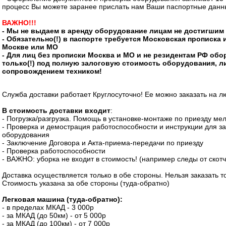
процесс Вы можете заранее прислать нам Ваши паспортные данн
ВАЖНО!!!
- Мы не выдаем в аренду оборудование лицам не достигшим 
- Обязательно(!) в паспорте требуется Московская прописка 
Москве или МО
- Для лиц без прописки Москва и МО и не резидентам РФ об
только(!) под полную залоговую стоимость оборудования, л
сопровождением техником!
Служба доставки работает Круглосуточно! Ее можно заказать на 
В стоимость доставки входит
:
- Погрузка/разгрузка. Помощь в установке-монтаже по приезду ме
- Проверка и демострация работоспособности и инструкции для з
оборудования
- Заключение Договора и Акта-приема-передачи по приезду
- Проверка работоспособности
- ВАЖНО: уборка не входит в стоимость! (например следы от скотч
Доставка осуществляется только в обе стороны. Нельзя заказать то
Стоимость указана за обе стороны (туда-обратно)
Легковая машина (туда-обратно):
- в пределах МКАД - 3 000р
- за МКАД (до 50км) - от 5 000р
- за МКАД (до 100км) - от 7 000р