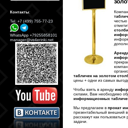
золо
Компан
Контакты
:
таблич
честью 
Tel. +7 (499) 755-77-23
отмети
столб
информ
WhatsApp +79255858101
информ
manager@ve4erinki.net
дополн
Аренда
информ
прекра
компан
органи
табличек на золотом стол
цены + одни из самых выгод
Чтобы взять в аренду
инфор
силами, Вам необходимо об
информационных табличек
Мы предлагаем в
прокат и
презентабельный внешний ви
расскажут как пользоваться
задачи.