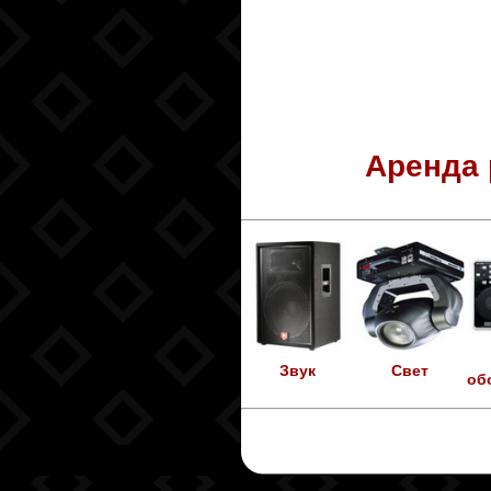
Аренда 
Звук
Свет
об