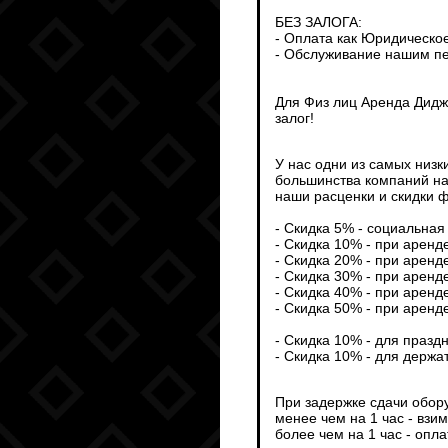
БЕЗ ЗАЛОГА:
- Оплата как Юридическо
- Обслуживание нашим пе
Для Физ лиц Аренда Дидж
залог!
У нас одни из самых низк
большинства компаний на
наши расценки и скидки ф
- Скидка 5% - социальная 
- Скидка 10% - при аренд
- Скидка 20% - при аренд
- Скидка 30% - при аренд
- Скидка 40% - при аренд
- Скидка 50% - при аренд
- Скидка 10% - для празд
- Скидка 10% - для держа
При задержке сдачи обор
менее чем на 1 час - взи
более чем на 1 час - опл