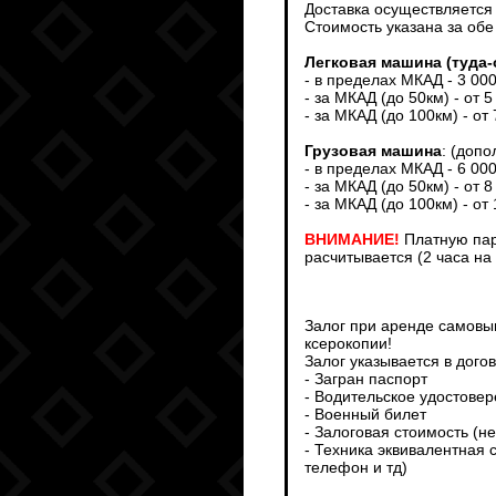
Доставка осуществляется т
Стоимость указана за обе
Легковая машина (туда-
- в пределах МКАД - 3 00
- за МКАД (до 50км) - от 5
- за МКАД (до 100км) - от
Грузовая машина
: (доп
- в пределах МКАД - 6 00
- за МКАД (до 50км) - от 8
- за МКАД (до 100км) - от
ВНИМАНИЕ!
Платную пар
расчитывается (2 часа на
Залог при аренде самовыв
ксерокопии!
Залог указывается в дого
- Загран паспорт
- Водительское удостове
- Военный билет
- Залоговая стоимость (н
- Техника эквивалентная 
телефон и тд)