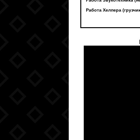
Работа Звукотехника (н
Работа Хелпера (грузч