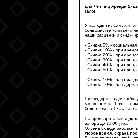
Для Физ лиц Аренда Дидж
залог!
У нас одни из самых низк
большинства компаний на
наши расценки и скидки ф
- Скидка 5% - социальная 
- Скидка 10% - при аренд
- Скидка 20% - при аренд
- Скидка 30% - при аренд
- Скидка 40% - при аренд
- Скидка 50% - при аренд
- Скидка 10% - для празд
- Скидка 10% - для держа
При задержке сдачи обор
менее чем на 1 час - взи
более чем на 1 час - опл
По предварительной дого
вечера до 10.00 утра
Охрана склада работает 
любое время, охрана пров