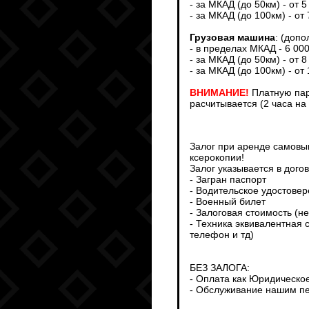
- за МКАД (до 50км) - от 5
- за МКАД (до 100км) - от
Грузовая машина
: (доп
- в пределах МКАД - 6 00
- за МКАД (до 50км) - от 8
- за МКАД (до 100км) - от
ВНИМАНИЕ!
Платную пар
расчитывается (2 часа на
Залог при аренде самовыв
ксерокопии!
Залог указывается в дого
- Загран паспорт
- Водительское удостове
- Военный билет
- Залоговая стоимость (н
- Техника эквивалентная 
телефон и тд)
БЕЗ ЗАЛОГА:
- Оплата как Юридическо
- Обслуживание нашим пе