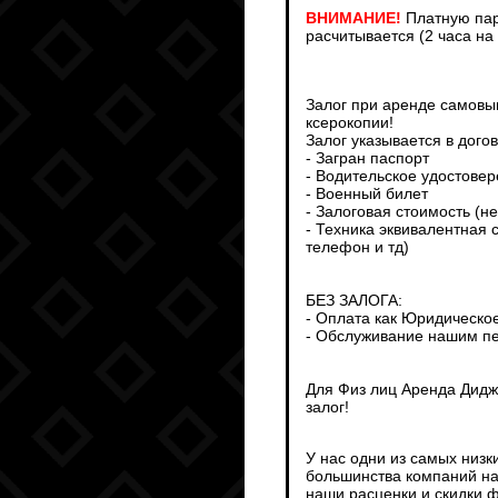
ВНИМАНИЕ!
Платную пар
расчитывается (2 часа на
Залог при аренде самовыв
ксерокопии!
Залог указывается в дого
- Загран паспорт
- Водительское удостове
- Военный билет
- Залоговая стоимость (н
- Техника эквивалентная 
телефон и тд)
БЕЗ ЗАЛОГА:
- Оплата как Юридическо
- Обслуживание нашим пе
Для Физ лиц Аренда Дидж
залог!
У нас одни из самых низк
большинства компаний на
наши расценки и скидки ф