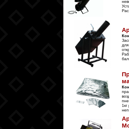
нев
Уст
Рас
А
Ко
Зас
для
отк
Раб
бал
Пр
ма
Ко
пра
воз
пне
1кг
неп
А
М