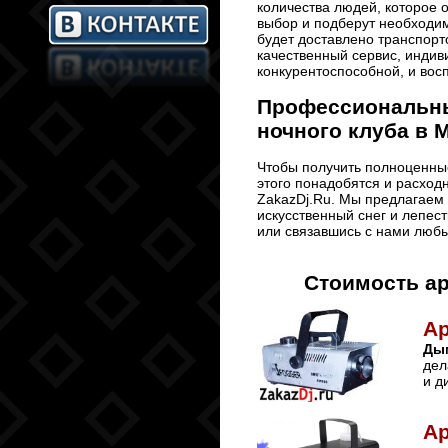
количества людей, которое 
выбор и подберут необходи
будет доставлено транспорт
качественный сервис, индив
конкурентоспособной, и во
Профессиональны
ночного клуба в 
Чтобы получить полноценны
этого понадобятся и расход
ZakazDj.Ru. Мы предлагаем
искусственный снег и лепест
или связавшись с нами люб
Стоимость а
А
Ды
дел
и д
А