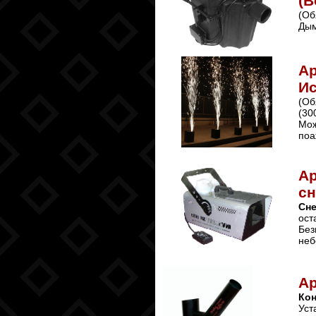
(В
(Об
Дым
Ар
Ис
(Об
(30
Мож
поа
Ар
сн
Сне
ост
Без
неб
А
Ко
Уст