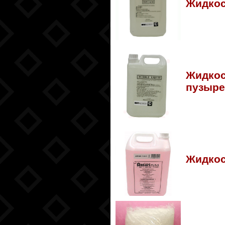
Жидкос
Жидкос
пузыре
Жидкос