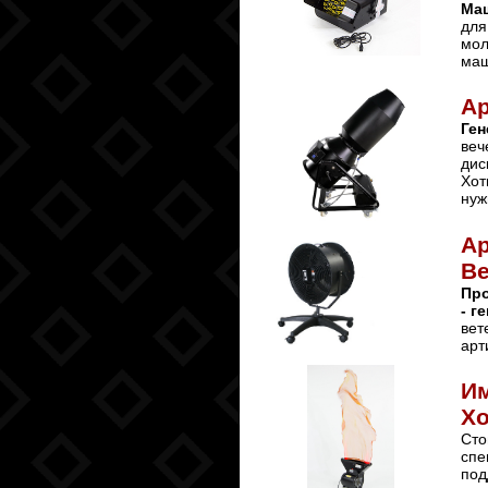
Ма
для
мол
маш
Ар
Ген
веч
дис
Хот
нуж
Ар
Ве
Про
- г
вет
арт
Им
Х
Сто
спе
под