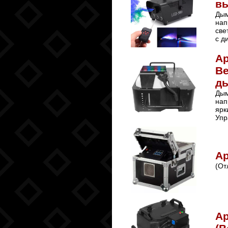
в
Дым
нап
све
с д
А
В
д
Дым
нап
ярк
Упр
Ар
(От
Ар