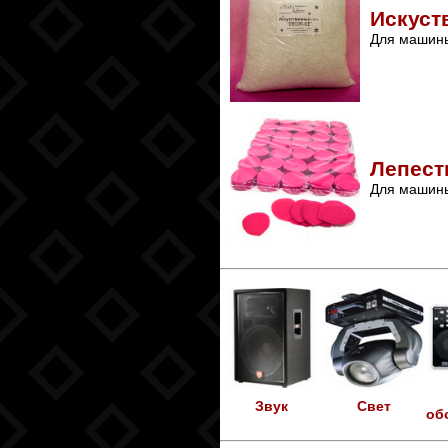
Искуст
Для машины
Лепест
Для машины
Звук
Свет
об