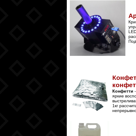
Ар
Кр
упр
LED
рас
Под
Конфет
конфет
Конфетти
-
яркие восп
выстрелива
1кг рассчит
непрерывно