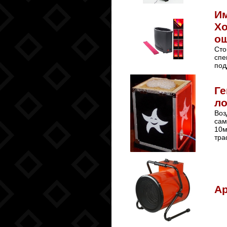
Им
Хо
ощ
Сто
спе
под
Ге
ло
Воз
сам
10м
тра
Ар