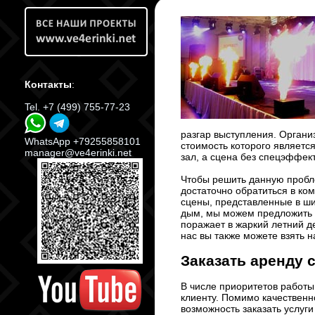
Контакты
:
Tel. +7 (499) 755-77-23
разгар выступления. Органи
WhatsApp +79255858101
стоимость которого являетс
manager@ve4erinki.net
зал, а сцена без спецэффект
Чтобы решить данную проб
достаточно обратиться в ко
сцены, представленные в ш
дым, мы можем предложить г
поражает в жаркий летний д
нас вы также можете взять 
Заказать аренду
В числе приоритетов работ
клиенту. Помимо качественн
возможность заказать услуг