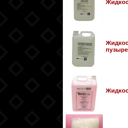
Жидкос
Жидкос
пузыре
Жидкос