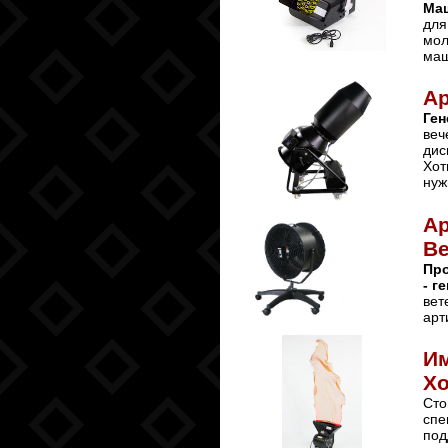
Ма
для
мол
маш
Ар
Ген
веч
дис
Хот
нуж
Ар
Ве
Про
- г
вет
арт
Им
Х
Сто
спе
под