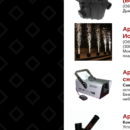
(В
(Об
Дым
Ар
Ис
(Об
(30
Мож
поа
Ар
сн
Сне
ост
Без
неб
А
Ко
Уст