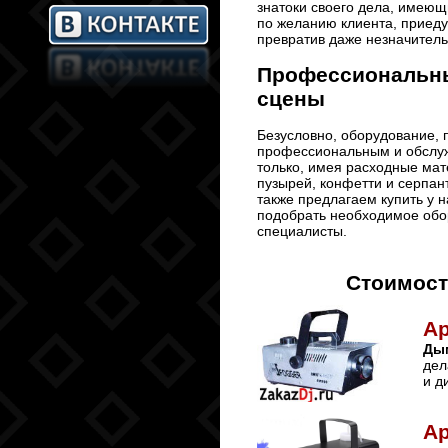
знатоки своего дела, имеющ
по желанию клиента, приеду
превратив даже незначител
Профессиональны
сцены
Безусловно, оборудование, 
профессиональным и обслуж
только, имея расходные мат
пузырей, конфетти и серпан
также предлагаем купить у 
подобрать необходимое обо
специалисты.
Стоимост
А
Ды
дел
и д
А