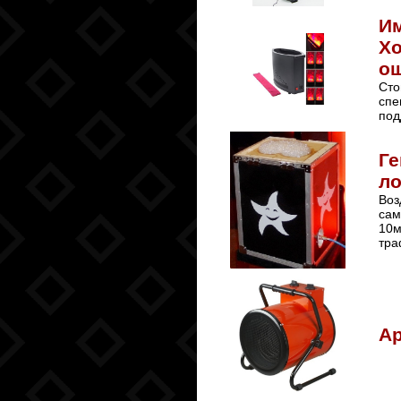
Им
Хо
ощ
Сто
спе
под
Ге
ло
Воз
сам
10м
тра
Ар