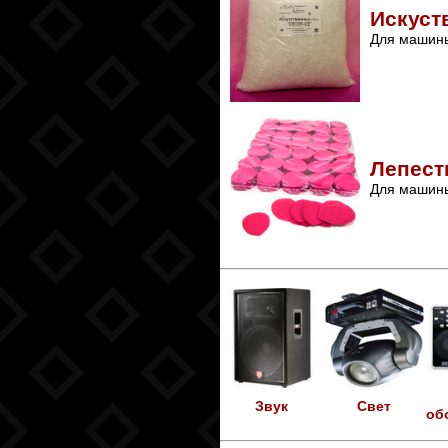
Искуст
Для машины
Лепест
Для машины
Звук
Свет
об