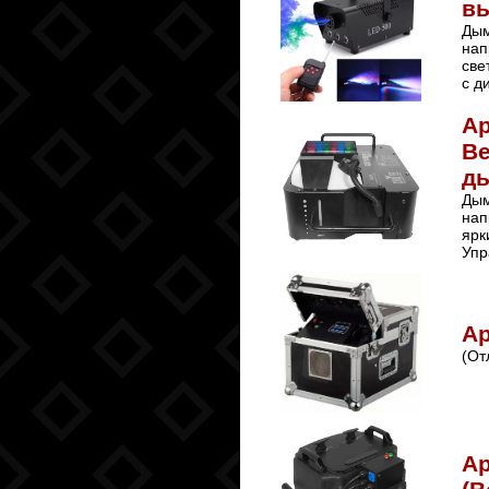
в
Дым
нап
све
с д
А
В
д
Дым
нап
ярк
Упр
Ар
(От
Ар