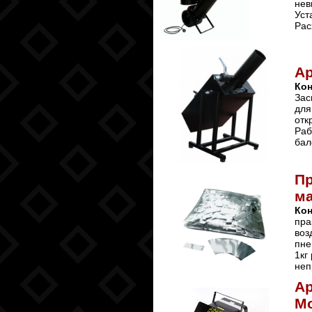
нев
Уст
Рас
А
Ко
Зас
для
отк
Раб
бал
Пр
ма
Ко
пра
воз
пне
1кг
неп
А
М