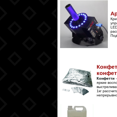
Ар
Кр
упр
LED
рас
Под
Конфет
конфет
Конфетти
-
яркие восп
выстрелива
1кг рассчит
непрерывно