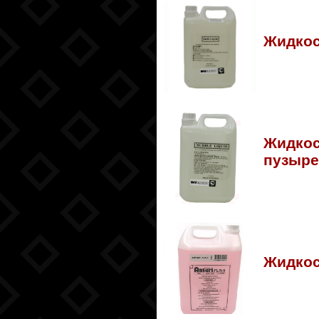
Жидкос
Жидкос
пузыре
Жидкос