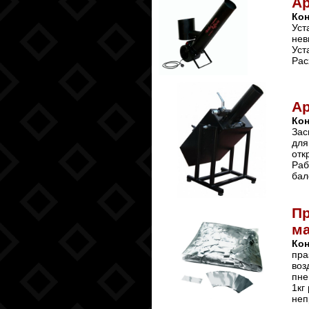
А
Ко
Уст
нев
Уст
Рас
А
Ко
Зас
для
отк
Раб
бал
Пр
ма
Ко
пра
воз
пне
1кг
неп