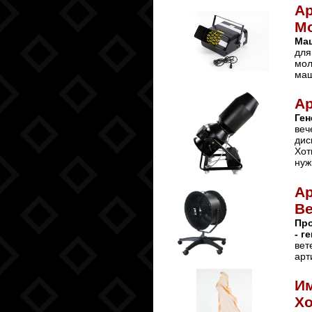
А
М
Ма
для
мол
маш
Ар
Ген
веч
дис
Хот
нуж
Ар
Ве
Про
- г
вет
арт
Им
Х