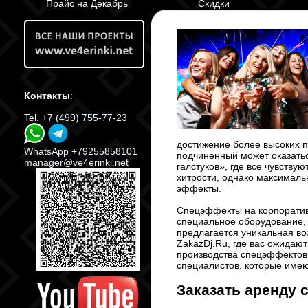
Прайс на Декабрь
Скидки
Контакты
:
Tel. +7 (499) 755-77-23
достижение более высоких п
WhatsApp +79255858101
подчиненный может оказатьс
manager@ve4erinki.net
галстуков», где все чувству
хитрости, однако максималь
эффекты.
Спецэффекты на корпоративы
специальное оборудование, 
предлагается уникальная в
ZakazDj.Ru, где вас ожидаю
производства спецэффектов
специалистов, которые име
Заказать аренду 