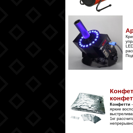
Ар
Кр
упр
LED
рас
Под
Конфет
конфет
Конфетти
-
яркие восп
выстрелива
1кг рассчит
непрерывно