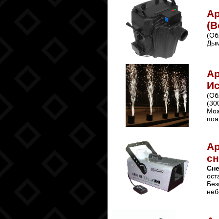
Ар
(В
(Об
Дым
Ар
Ис
(Об
(30
Мож
поа
Ар
сн
Сне
ост
Без
неб