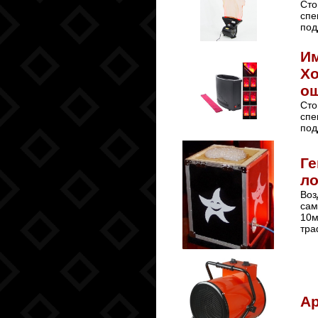
Сто
спе
под
Им
Хо
ощ
Сто
спе
под
Ге
ло
Воз
сам
10м
тра
Ар