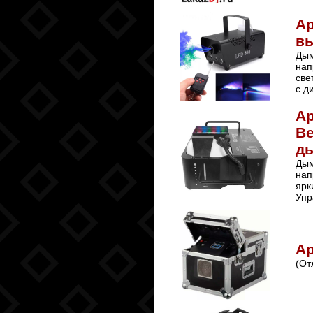
А
в
Дым
нап
све
с д
А
В
д
Дым
нап
ярк
Упр
Ар
(От