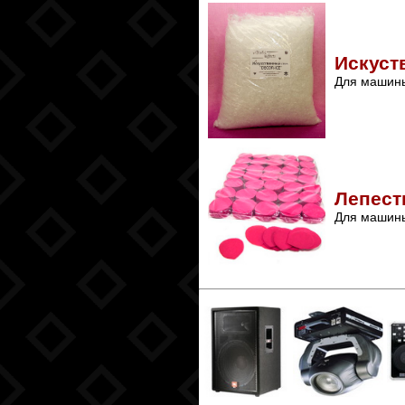
Искуст
Для машины
Лепест
Для машины