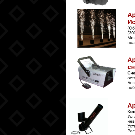
Ар
Ис
(Об
(30
Мож
поа
Ар
сн
Сне
ост
Без
неб
А
Ко
Уст
нев
Уст
Рас