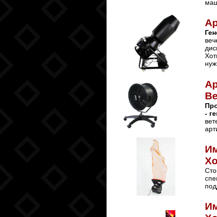
маш
Ар
Ген
веч
дис
Хот
нуж
Ар
Ве
Про
- г
вет
арт
Им
Х
Сто
спе
под
Им