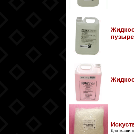
Жидкос
пузыре
Жидкос
Искуст
Для машины