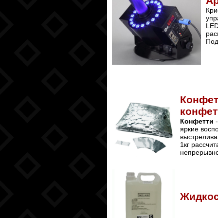
Ар
Кр
упр
LED
рас
Под
Конфет
конфет
Конфетти
-
яркие восп
выстрелива
1кг рассчит
непрерывно
Жидкос