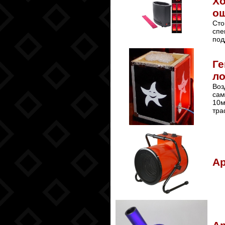
Хо
ощ
Сто
спе
под
Ге
ло
Воз
сам
10м
тра
Ар