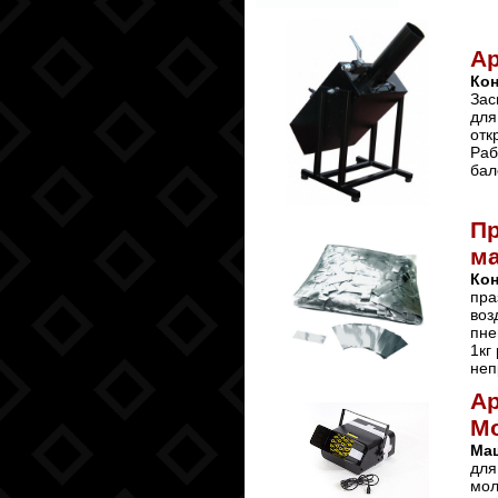
А
Ко
Зас
для
отк
Раб
бал
Пр
ма
Ко
пра
воз
пне
1кг
неп
А
М
Ма
для
мол