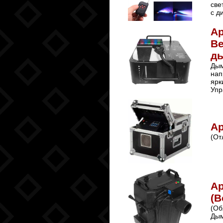
све
с д
А
В
д
Дым
нап
ярк
Упр
Ар
(От
Ар
(В
(Об
Дым