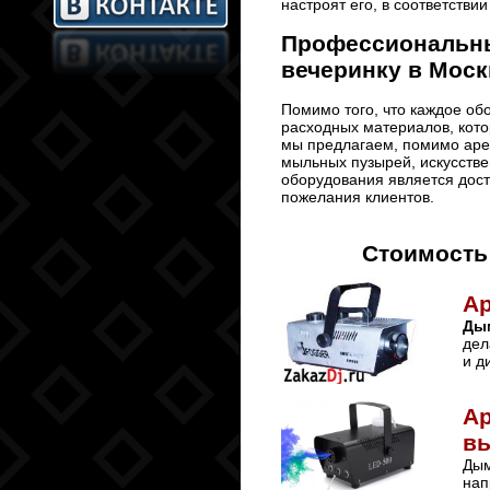
настроят его, в соответстви
Профессиональны
вечеринку в Моск
Помимо того, что каждое об
расходных материалов, кото
мы предлагаем, помимо аре
мыльных пузырей, искусстве
оборудования является дост
пожелания клиентов.
Стоимость
А
Ды
дел
и д
А
в
Дым
нап