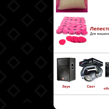
Лепест
Для машины
Звук
Свет
об